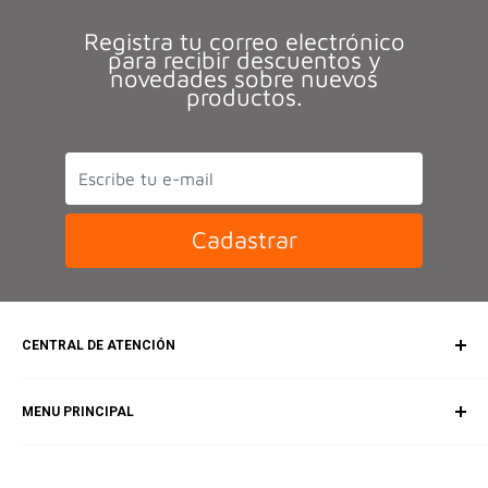
Registra tu correo electrónico
para recibir descuentos y
novedades sobre nuevos
productos.
Cadastrar
CENTRAL DE ATENCIÓN
SAC (Servicio al Cliente)
MENU PRINCIPAL
E-mail:
contacto@votremexico.com
Inicio
Horario de atención:
De 9:00 a 18:00 horas.
Catálogo